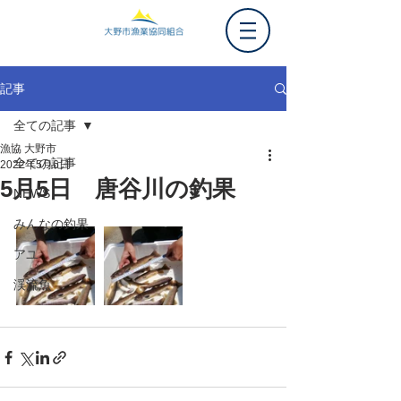
記事
全ての記事
漁協 大野市
全ての記事
2022年5月6日
5月5日 唐谷川の釣果
NEWS
みんなの釣果
アユ
渓流魚