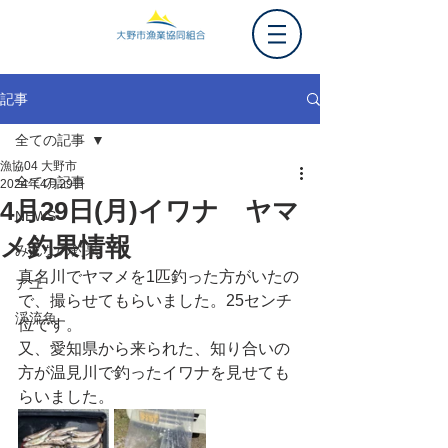
記事
全ての記事
漁協04 大野市
全ての記事
2024年4月29日
4月29日(月)イワナ ヤマ
NEWS
メ釣果情報
みんなの釣果
真名川でヤマメを1匹釣った方がいたの
アユ
で、撮らせてもらいました。25センチ
渓流魚
位です。
又、愛知県から来られた、知り合いの
方が温見川で釣ったイワナを見せても
らいました。