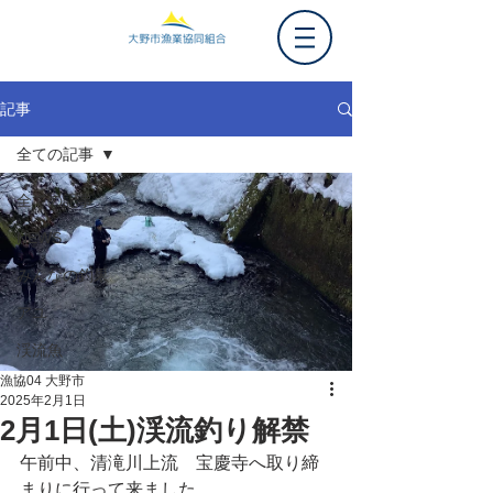
記事
全ての記事
全ての記事
NEWS
みんなの釣果
アユ
渓流魚
漁協04 大野市
2025年2月1日
2月1日(土)渓流釣り解禁
午前中、清滝川上流　宝慶寺へ取り締
まりに行って来ました。