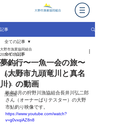
記事
全ての記事
大野市漁業協同組合
全ての記事
2020年7月2日
夢釣行〜一魚一会の旅〜
NEWS
（大野市九頭竜川と真名
みんなの釣果
川）の動画
アユ
昨年8月の狩野川漁協組合長井川弘二郎
渓流魚
さん（オーナーばりテスター）の大野
市鮎釣り映像です。
https://www.youtube.com/watch?
v=g0vxqiAZ8n8