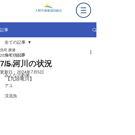
記事
全ての記事
浩司 廣瀬
全ての記事
2024年7月5日
7/5 河川の状況
NEWS
更新日：
2024年7月5日
みんなの釣果
【九頭竜川】
アユ
渓流魚