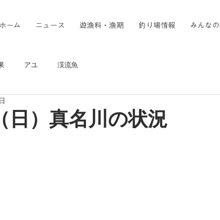
ホーム
ニュース
遊漁料・漁期
釣り場情報
みんなの
果
アユ
渓流魚
1日
日（日）真名川の状況