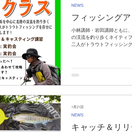
NEWS
フィッシングア
小林講師・岩田講師ともに
の渓流を釣り歩くネイティ
二人がトラウトフィッシン
コツを皆さんにお伝えします
ったへ！ ・シーズンや川の
ようになります！ ・トラウ
グのコツが学べます！ ［スケ
日（日）9:00～12:00 座
目：5月17日（日）8:00～1
＊悪天候の際の予備日：5月24
（日）8:00~10:00 フィ
1月21日
際の予備日：8月2日（日）
リース区間を予定） ［料金］ 
NEWS
込） ＊遊漁証代は含まれて
キャッチ＆リリ
田紀逸 後援：大野市漁業協