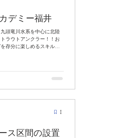
カデミー福井
、九頭竜川水系を中心に北陸
フトラウトアンクラー！！お
グを存分に楽しめるスキルや
！ ●釣れた！ではなく、釣
状況にあわせて攻略が出来る
トで最も重要なキャスティン
ジュール］ ★1回目：4月19
学＆キャスティング講習 ★2回
0:00 フィールドでの実釣講習
日（日） ★3回目：7月26日
ールドでの実釣講習 ＊悪天候の
 大野・打波川（キャッチ＆リ
3回プラン：26,400円（税
いません 講師：小林祐二、岩
ース区間の設置
同組合