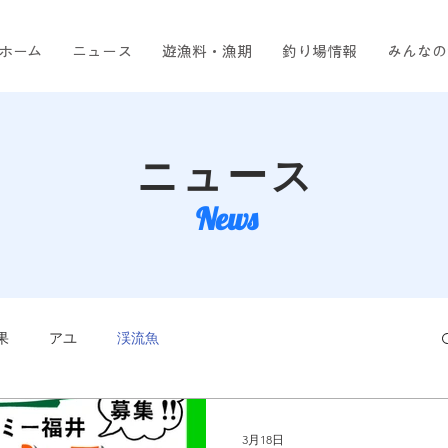
ホーム
ニュース
遊漁料・漁期
釣り場情報
みんなの
ニュース
News
果
アユ
渓流魚
3月18日