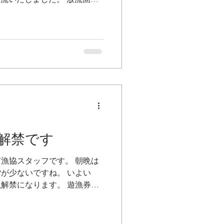
竜川（阪谷橋から竜仙橋・勝
代橋から佐開）...
解禁です
漁協スタッフです。 朝晩は
が少ないですね。 いよい
魚解禁になります。 遊漁券の
竿の手入れは万全でしょう
れる服装と装備をお忘れな