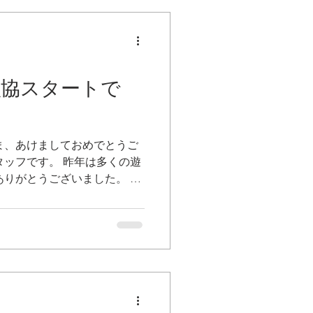
市漁協スタートで
ま、あけましておめでとうご
。 昨年は多くの遊
ありがとうございました。 お
響を感じさせない一年となり
ジャーに脚光があたり、