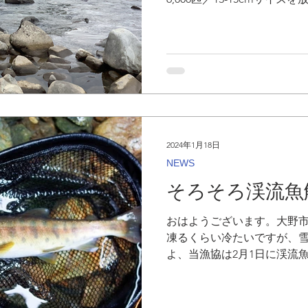
は下記の通りです。 ●九頭
原・下打波） ●真名川（八千
2024年1月18日
NEWS
そろそろ渓流魚
おはようございます。大野市
凍るくらい冷たいですが、雪
よ、当漁協は2月1日に渓流
準備は大丈夫でしょうか。 
か。 暖冬とはいえ、暖の取
く！...