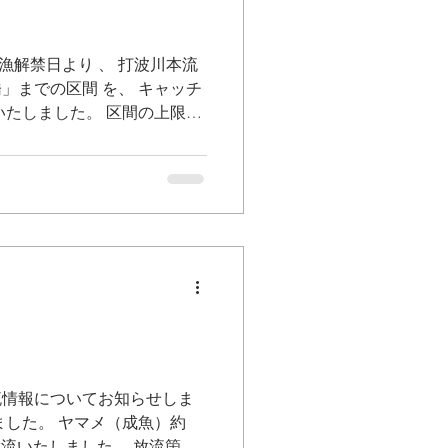
漁解禁日より 、 打波川本流
」までの区間 を、 キャッチ
いたしました。 区間の上限で
 下打波橋 には、 下記のとお
す。 本区間では、釣り上げ
ていただきますよう、 皆さま
たします。 今後も、打波川
を守るため、 適正な利用に
よろしくお願いいたします。
放流情報についてお知らせしま
ました。 ヤマメ（成魚）約
ズを放流いたしました。 放流箇所