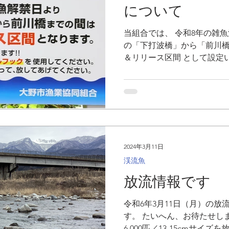
について
当組合では、 令和8年の雑魚
の「下打波橋」から「前川橋
＆リリース区間 として設定
ある 前川橋 および、下限の
り案内看板を設置しておりま
た魚は 速やかにリリース し
のご理解とご協力をお願いい
の豊かな漁場環境と水産資源
ご協力くださいますよう、
2024年3月11日
渓流魚
放流情報です
令和6年3月11日（月）の
す。 たいへん、お待たせし
6,000匹／13-15cmサイ