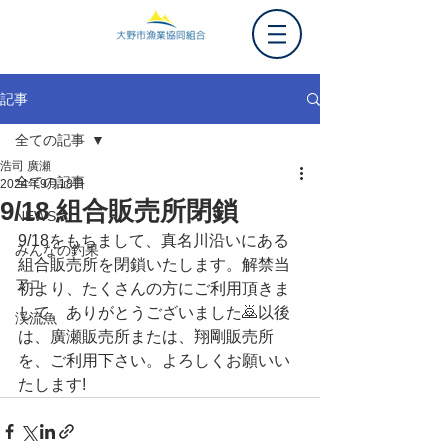
記事
全ての記事
浩司 廣瀬
全ての記事
2024年9月18日
9/18 組合販売所閉鎖
NEWS
9/18をもちまして、真名川沿いにある
みんなの釣果
組合販売所を閉鎖いたします。解禁当
アユ
初より、たくさんの方にご利用頂きま
して、ありがとうございました🙇以後
渓流魚
は、廣瀬販売所または、翔剛販売所
を、ご利用下さい。よろしくお願いい
たします!