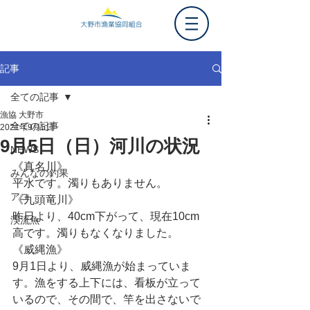
記事
全ての記事
漁協 大野市
全ての記事
2021年9月5日
9月5日（日）河川の状況
NEWS
《真名川》
みんなの釣果
平水です。濁りもありません。
アユ
《九頭竜川》
昨日より、40cm下がって、現在10cm
渓流魚
高です。濁りもなくなりました。
《威縄漁》
9月1日より、威縄漁が始まっていま
す。漁をする上下には、看板が立って
いるので、その間で、竿を出さないで