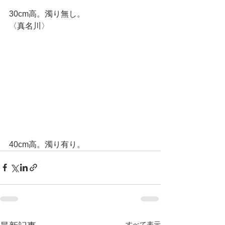
30cm高。濁り無し。
〈真名川〉
40cm高。濁り有り。
すべて表示