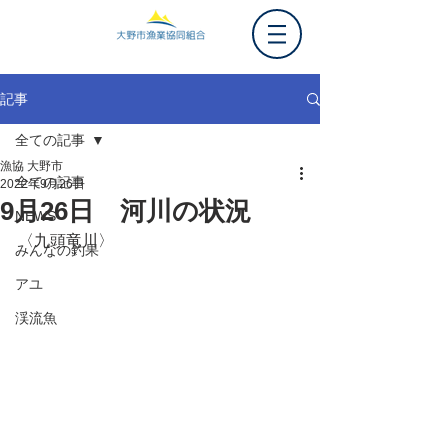
記事
全ての記事
漁協 大野市
全ての記事
2022年9月26日
9月26日 河川の状況
NEWS
〈九頭竜川〉
みんなの釣果
アユ
渓流魚