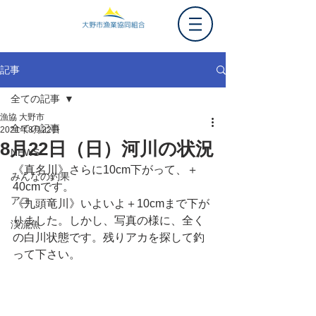
記事
全ての記事
漁協 大野市
全ての記事
2021年8月22日
8月22日（日）河川の状況
NEWS
《真名川》さらに10cm下がって、＋
みんなの釣果
40cmです。
アユ
《九頭竜川》いよいよ＋10cmまで下が
りました。しかし、写真の様に、全く
渓流魚
の白川状態です。残りアカを探して釣
って下さい。