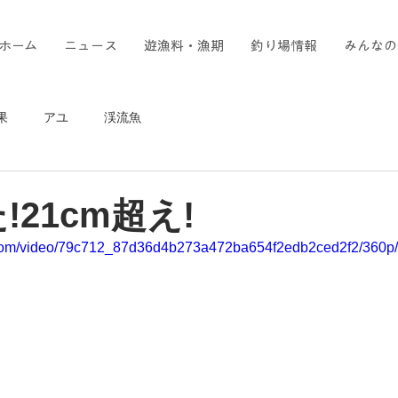
ホーム
ニュース
遊漁料・漁期
釣り場情報
みんなの
果
アユ
渓流魚
!21cm超え!
ic.com/video/79c712_87d36d4b273a472ba654f2edb2ced2f2/360p/