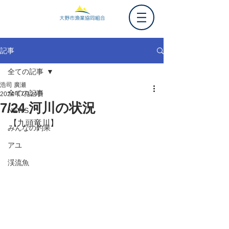
記事
全ての記事
浩司 廣瀬
全ての記事
2024年7月24日
7/24 河川の状況
NEWS
【九頭竜川】
みんなの釣果
アユ
渓流魚