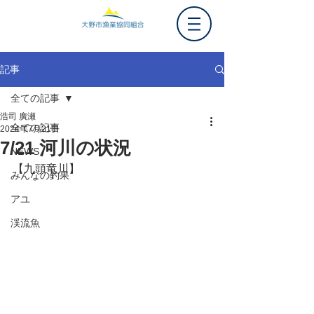
記事
全ての記事
浩司 廣瀬
全ての記事
2024年7月21日
7/21 河川の状況
NEWS
【九頭竜川】
みんなの釣果
アユ
渓流魚