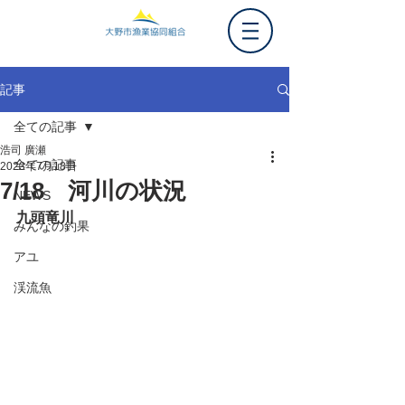
記事
全ての記事
浩司 廣瀬
全ての記事
2023年7月18日
7/18 河川の状況
NEWS
九頭竜川
みんなの釣果
アユ
渓流魚