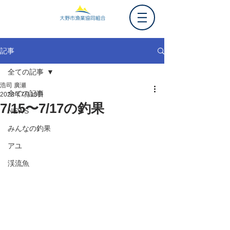
記事
全ての記事
浩司 廣瀬
全ての記事
2023年7月18日
7/15〜7/17の釣果
NEWS
みんなの釣果
アユ
渓流魚