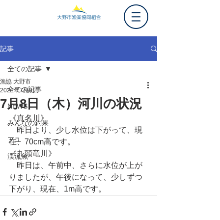
記事
全ての記事
漁協 大野市
全ての記事
2021年7月8日
7月8日（木）河川の状況
NEWS
《真名川》
みんなの釣果
　昨日より、少し水位は下がって、現
アユ
在、70cm高です。
《九頭竜川》
渓流魚
　昨日は、午前中、さらに水位が上が
りましたが、午後になって、少しずつ
下がり、現在、1m高です。