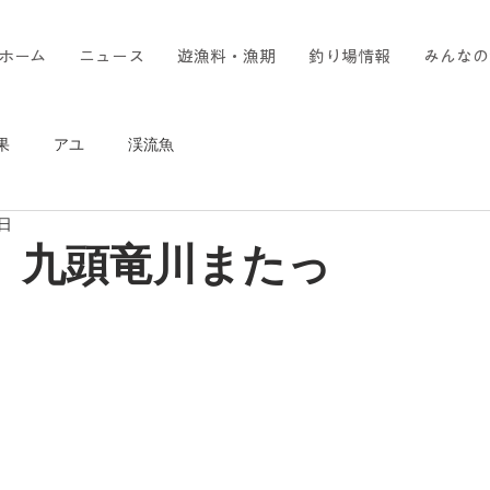
ホーム
ニュース
遊漁料・漁期
釣り場情報
みんなの
果
アユ
渓流魚
3日
日 九頭竜川またっ