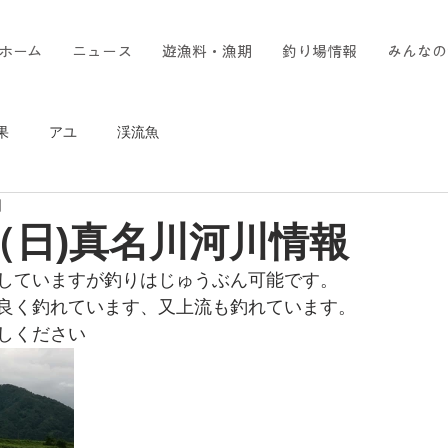
ホーム
ニュース
遊漁料・漁期
釣り場情報
みんなの
果
アユ
渓流魚
日
（日)真名川河川情報
していますが釣りはじゅうぶん可能です。
良く釣れています、又上流も釣れています。
しください