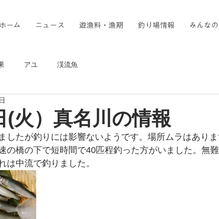
ホーム
ニュース
遊漁料・漁期
釣り場情報
みんなの
果
アユ
渓流魚
5日
日(火）真名川の情報
ましたが釣りには影響ないようです。場所ムラはありま
速の橋の下で短時間で40匹程釣った方がいました。無
れは中流で釣りました。