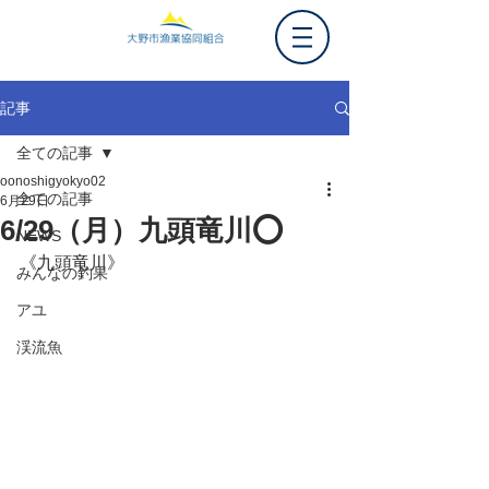
記事
全ての記事
oonoshigyokyo02
全ての記事
6月29日
6/29（月）九頭竜川⭕️
NEWS
《九頭竜川》
みんなの釣果
アユ
渓流魚