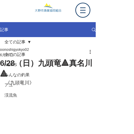
記事
全ての記事
oonoshigyokyo02
全ての記事
6月28日
6/28（日）九頭竜🔺真名川
NEWS
🔺
みんなの釣果
《九頭竜川》
アユ
渓流魚