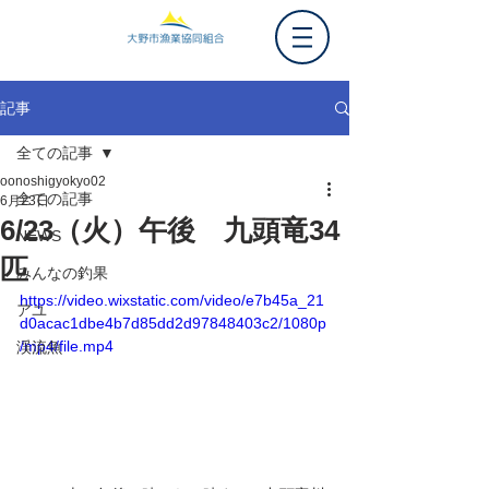
記事
全ての記事
oonoshigyokyo02
全ての記事
6月23日
6/23（火）午後 九頭竜34
NEWS
匹
みんなの釣果
https://video.wixstatic.com/video/e7b45a_21
アユ
d0acac1dbe4b7d85dd2d97848403c2/1080p
/mp4/file.mp4
渓流魚