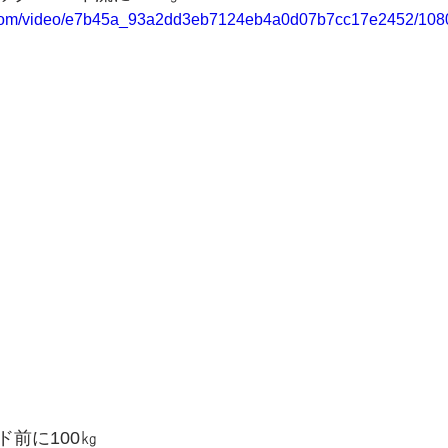
ic.com/video/e7b45a_93a2dd3eb7124eb4a0d07b7cc17e2452/1080
前に100㎏