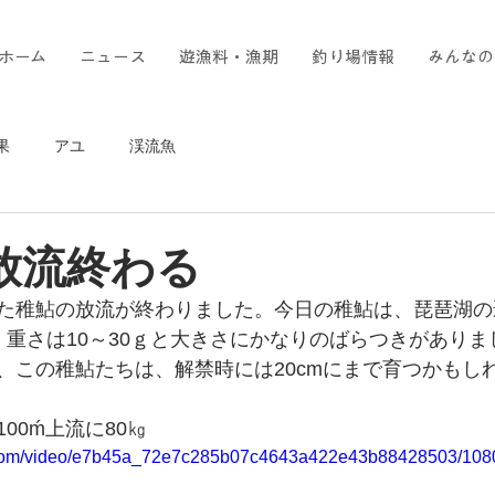
ホーム
ニュース
遊漁料・漁期
釣り場情報
みんなの
果
アユ
渓流魚
鮎放流終わる
た稚鮎の放流が終わりました。今日の稚鮎は、琵琶湖の
m、重さは10～30ｇと大きさにかなりのばらつきがあり
、この稚鮎たちは、解禁時には20cmにまで育つかもし
00ḿ上流に80㎏
ic.com/video/e7b45a_72e7c285b07c4643a422e43b88428503/1080