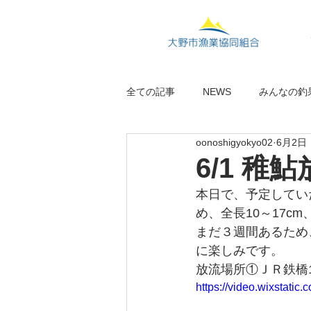
全ての記事
NEWS
みんなの釣
oonoshigyokyo02
6月2日
6/1 稚
本日で、予定してい
め、全長10～17c
まだ３週間あるため
に楽しみです。
放流場所①ＪＲ鉄橋1
https://video.wixstat