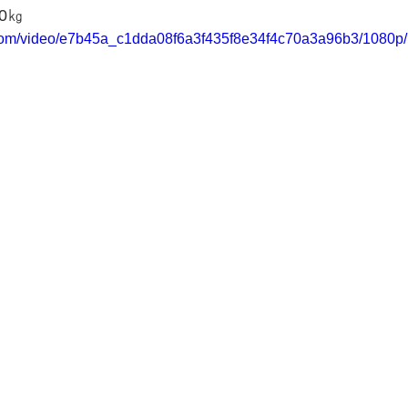
0㎏
ic.com/video/e7b45a_c1dda08f6a3f435f8e34f4c70a3a96b3/1080p/