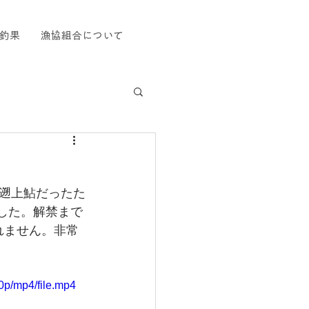
釣果
漁協組合について
遡上鮎だったた
ました。解禁まで
れません。非常
p/mp4/file.mp4