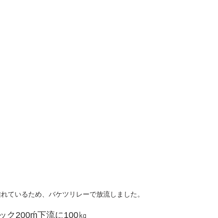
離れているため、バケツリレーで放流しました。
ク200ḿ下流に100㎏