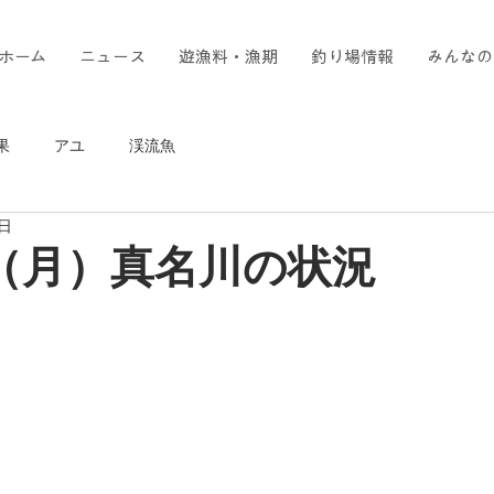
ホーム
ニュース
遊漁料・漁期
釣り場情報
みんなの
果
アユ
渓流魚
1日
日（月）真名川の状況