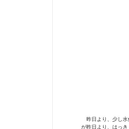
　昨日より、少し水
が昨日より、はっき