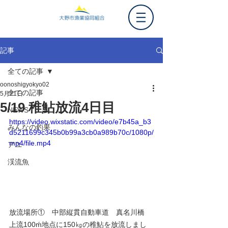
記事
全ての記事
oonoshigyokyo02
全ての記事
5月21日
5/19 稚鮎放流4日目
NEWS
https://video.wixstatic.com/video/e7b45a_b3
みんなの釣果
d5211699c345b0b99a3cb0a989b70c/1080p/
mp4/file.mp4
アユ
渓流魚
放流場所①　中部縦貫自動車道　真名川橋　
上流100ḿ地点に150㎏の稚鮎を放流しまし