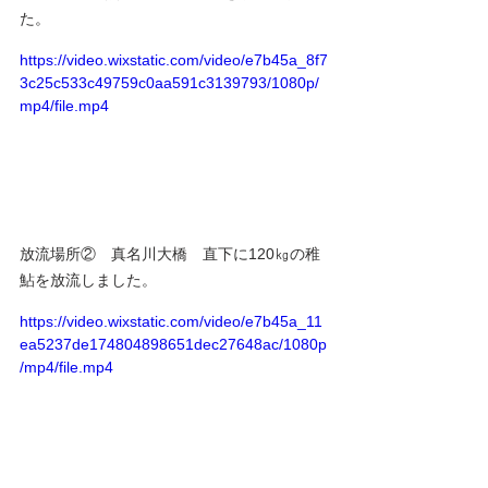
た。
https://video.wixstatic.com/video/e7b45a_8f7
3c25c533c49759c0aa591c3139793/1080p/
mp4/file.mp4
放流場所②　真名川大橋　直下に120㎏の稚
鮎を放流しました。
https://video.wixstatic.com/video/e7b45a_11
ea5237de174804898651dec27648ac/1080p
/mp4/file.mp4