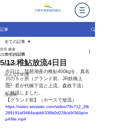
記事
全ての記事
浩司 廣瀬
全ての記事
2025年5月13日
5/13 稚鮎放流4日目
NEWS
今日は、琵琶湖産の稚鮎400kgを、真名
みんなの釣果
川の５ヶ所（グランド前、JR鉄橋上
アユ
流、君が代橋下流と上流、森政下流）
に放流しました。
渓流魚
【グランド前】（ホースで放流）
https://video.wixstatic.com/video/79c712_2fb
289191af3484eabb6338b0d228ce9/360p/m
p4/file.mp4