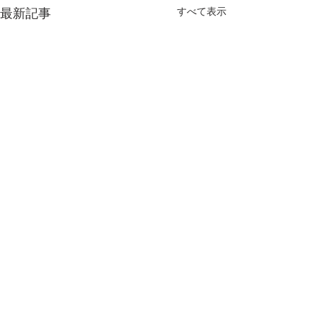
すべて表示
最新記事
​大野市漁業協同組合
〒910-0083​