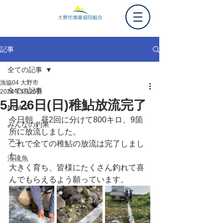
記事
全ての記事
漁協04 大野市
全ての記事
2024年5月26日
5月26日(日)稚鮎放流完了
NEWS
今日朝　昼2回に分けて800キロ、9箇
みんなの釣果
所に放流しました。
アユ
これで全ての稚鮎の放流は完了しまし
た。
渓流魚
大きく育ち、皆様にたくさん釣れて喜
んでもらえるよう願っています。