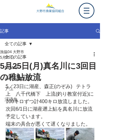
記事
全ての記事
漁協04 大野市
全ての記事
5月25日
5月25日(月)真名川に3回目
NEWS
の稚鮎放流
みんなの釣果
5／23日に湖産、森正(のぞみ)   テトラ
アユ
上　八千代橋下　上流(釣り教室付近)に
渓流魚
100キロずつ計400キロ放流しました。
次回6/1日に湖産遡上鮎を真名川に放流
予定しています。
端末の具合が悪くて遅くなりました。