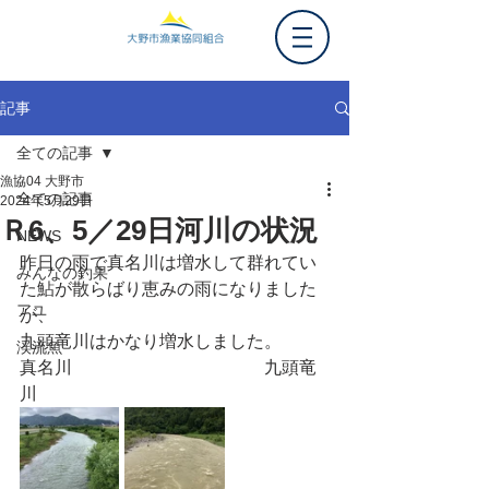
記事
全ての記事
漁協04 大野市
全ての記事
2024年5月29日
Ｒ6、5／29日河川の状況
NEWS
昨日の雨で真名川は増水して群れてい
みんなの釣果
た鮎が散らばり恵みの雨になりました
アユ
が、
九頭竜川はかなり増水しました。
渓流魚
真名川　　　　　　　　　　　九頭竜
川