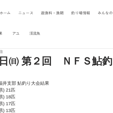
ホーム
ニュース
遊漁料・漁期
釣り場情報
みんなの
果
アユ
渓流魚
1日
日㈰ 第２回 ＮＦＳ鮎
Ｓ福井支部 鮎釣り大会結果
) 21匹
) 18匹
) 17匹
) 13匹