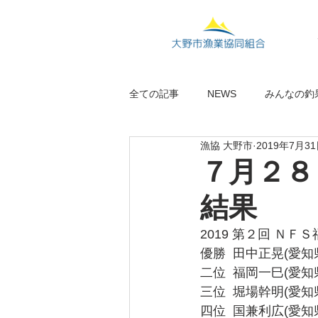
全ての記事
NEWS
みんなの釣
漁協 大野市
2019年7月3
７月２８
結果
2019 第２回 ＮＦ
優勝  田中正晃(愛知県
二位  福岡一巳(愛知県
三位  堀場幹明(愛知県
四位  国兼利広(愛知県