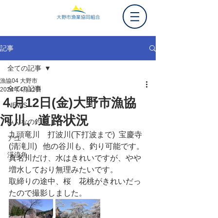
記事
全ての記事
漁協04 大野市
全ての記事
2024年4月12日
４月12日(金)大野市漁協
NEWS
河川、道路状況
みんなの釣果
九頭竜川　打波川(下打波まで)  宝慶寺
アユ
(清滝川)   他の谷川も、釣り可能です。
渓流魚
真名川だけ、水はきれいですが、やや
増水しており無理みたいです。
取締りの途中、桜　花桃がきれいだっ
たので撮影しました。