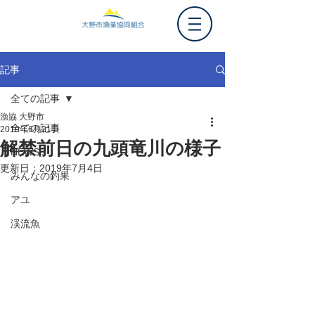
記事
全ての記事
漁協 大野市
全ての記事
2019年6月21日
解禁前日の九頭竜川の様子
NEWS
更新日：
2019年7月4日
みんなの釣果
アユ
渓流魚