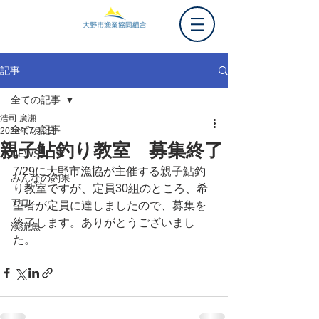
記事
全ての記事
浩司 廣瀬
全ての記事
2023年7月6日
親子鮎釣り教室 募集終了
NEWS
7/29に大野市漁協が主催する親子鮎釣
みんなの釣果
り教室ですが、定員30組のところ、希
アユ
望者が定員に達しましたので、募集を
終了します。ありがとうございまし
渓流魚
た。