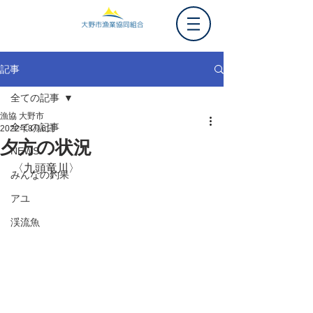
記事
全ての記事
漁協 大野市
全ての記事
2022年8月6日
夕方の状況
NEWS
〈九頭竜川〉
みんなの釣果
アユ
渓流魚